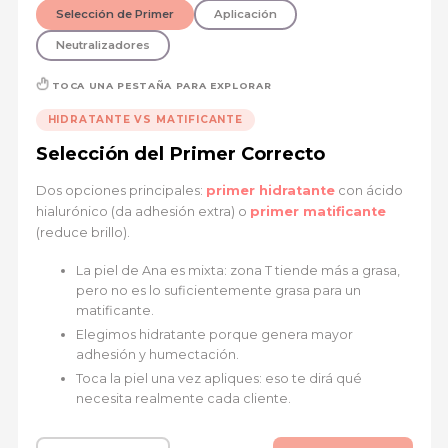
Selección de Primer
Aplicación
Neutralizadores
TOCA UNA PESTAÑA PARA EXPLORAR
HIDRATANTE VS MATIFICANTE
Selección del Primer Correcto
Dos opciones principales:
primer hidratante
con ácido
hialurónico (da adhesión extra) o
primer matificante
(reduce brillo).
La piel de Ana es mixta: zona T tiende más a grasa,
pero no es lo suficientemente grasa para un
matificante.
Elegimos hidratante porque genera mayor
adhesión y humectación.
Toca la piel una vez apliques: eso te dirá qué
necesita realmente cada cliente.