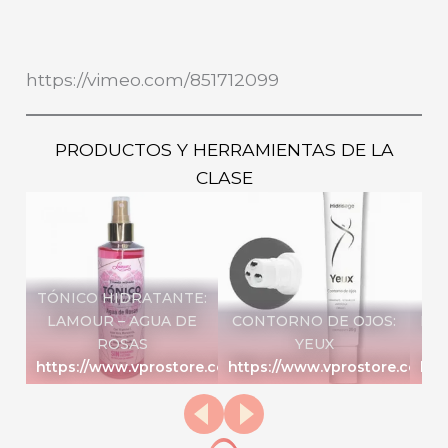
https://vimeo.com/851712099
PRODUCTOS Y HERRAMIENTAS DE LA
CLASE
TÓNICO HIDRATANTE:
LAMOUR – AGUA DE
CONTORNO DE OJOS:
HU
ROSAS
YEUX
https://www.vprostore.com/products/ff06054382/219
https://www.vprostore.com
htt