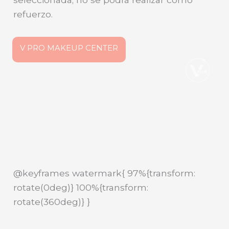
refuerzo.
V PRO MAKEUP CENTER
@keyframes watermark{ 97%{transform:
rotate(0deg)} 100%{transform:
rotate(360deg)} }