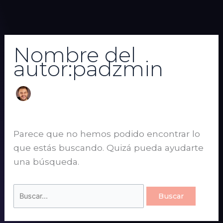
Ir
Buscar
al
por:
contenido
Nombre del
autor:padzmin
Parece que no hemos podido encontrar lo
que estás buscando. Quizá pueda ayudarte
una búsqueda.