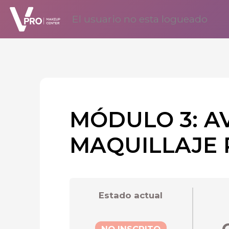
Ir
El usuario no esta logueado
al
contenido
MÓDULO 3: A
MAQUILLAJE 
Estado actual
NO INSCRITO