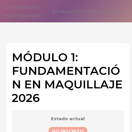
Ir
El usuario no
El usuario no esta logueado
al
esta logueado
contenido
MÓDULO 1:
FUNDAMENTACIÓ
N EN MAQUILLAJE
2026
Estado actual
NO INSCRITO